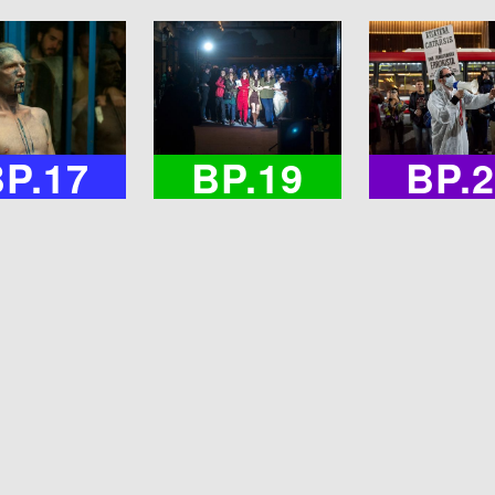
P.17
BP.19
BP.