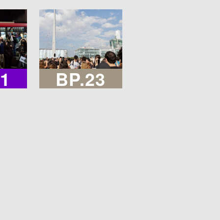
21
BP.23