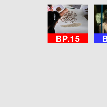
BP.15
B