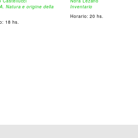
 Castellucci
Nora Lezano
. Natura e origine della
Inventario
Horario:
20 hs.
io:
18 hs.