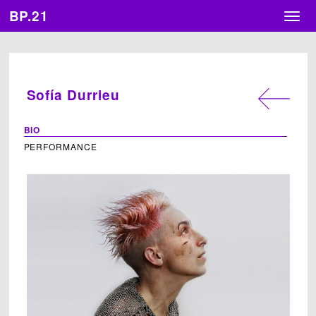
BP.21
Togg
navig
Sofía Durrieu
BIO
PERFORMANCE