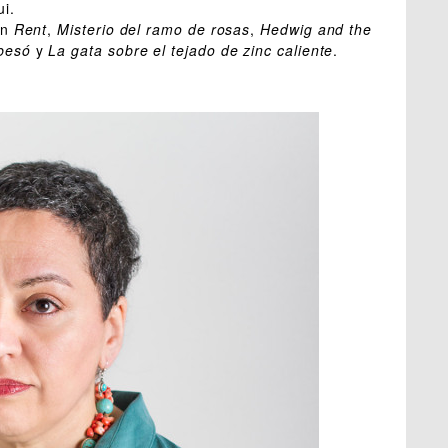
i.
an
Rent
,
Misterio del ramo de rosas
,
Hedwig and the
besó
y
La gata sobre el tejado de zinc caliente
.