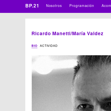
BP.21
Nosotros
Programación
Acom
Ricardo Manetti/María Valdez
BIO
ACTIVIDAD