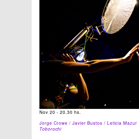
Nov 20 - 20.30 hs.
Jorge Crowe / Javier Bustos / Leticia Mazur
Toborochi