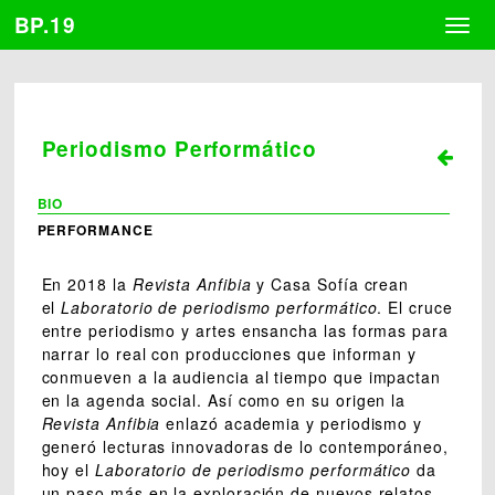
BP.19
Togg
navig
Periodismo Performático
BIO
PERFORMANCE
En 2018 la
Revista Anfibia
y Casa Sofía
crean
el
Laboratorio de periodismo performático
. El cruce
entre periodismo y artes ensancha las formas para
narrar lo real con producciones que informan y
conmueven a la audiencia al tiempo que impactan
en la agenda social. Así como en su origen la
Revista Anfibia
enlazó academia y periodismo y
generó lecturas innovadoras de lo contemporáneo,
hoy el
Laboratorio de periodismo performático
da
un paso más en la exploración de nuevos relatos