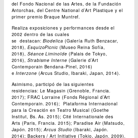
del Fondo Nacional de las Artes, de la Fundación
Antorchas, del Centre National d’Art Plastique y el
primer premio Braque Muntref.
Realiza exposiciones y performances desde el
2002 dentro de las cuales
se destacan:
Biodelica
(Galería Ruth Benzacar,
2018),
EsquizoPicnic
(Museo Reina Sofía,
2018),
Séance Liminoïde
(Palais de Tokyo,
2016),
Strabisme Interne
(Galerie d’Art
Contemporain Bendana-Pinel, 2016)
e
Interzone
(Arcus Studio, Ibaraki, Japan, 2014).
Asimismo, participó de las siguientes
residencias: Le Magasin (Grenoble, Francia.
2017); FRAC Lorraine (Fonds Régional d’Art
Contemporain. 2016);
Plataforma Internacional
para la Creación en Teatro Musical (Goethe
Institut, Bs. As. 2015); Cité Internationale des
Arts (Paris, Francia. 2015); Paradise Air (Matsudo,
Japón. 2015);
Arcus Studio
(Ibaraki, Japón.
2014); Backers / Art Initiative (Tokio, Japón. 2009).